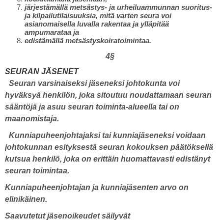
järjestämällä metsästys- ja urheiluammunnan suoritus-
ja kilpailutilaisuuksia, mitä varten seura voi
asianomaisella luvalla rakentaa ja ylläpitää
ampumarataa ja
edistämällä metsästyskoiratoimintaa.
4§
SEURAN JÄSENET
Seuran varsinaiseksi jäseneksi johtokunta voi
hyväksyä henkilön, joka sitoutuu noudattamaan seuran
sääntöjä ja asuu seuran toiminta-alueella tai on
maanomistaja.
Kunniapuheenjohtajaksi tai kunniajäseneksi voidaan
johtokunnan esityksestä seuran kokouksen päätöksellä
kutsua henkilö, joka on erittäin huomattavasti edistänyt
seuran toimintaa.
Kunniapuheenjohtajan ja kunniajäsenten arvo on
elinikäinen.
Saavutetut jäsenoikeudet säilyvät