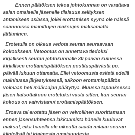
Ennen päätöksen tekoa johtokunnan on varattava
asian omaiselle jäsenelle tilaisuus selityksen
antamiseen asiassa, jollei erottamisen syynä ole näissä
säännöissä mainittujen maksujen maksamatta
jättäminen.
Erotetulla on oikeus vedota seuran seuraavaan
kokoukseen. Vetoomus on annettava tiedoksi
kirjallisesti seuran johtokunnalle 30 päivän kuluessa
kirjallisen erottamispäätöksen postituspäivästä po.
päivää lukuun ottamatta. Ellei vetoomusta esitetä edellä
mainitussa järjestyksessä, tulkoon erottamispäätös
voimaan heti määräajan päätyttyä. Muussa tapauksessa
jäsen katsottakoon erotetuksi vasta sitten, kun seuran
kokous on vahvistanut erottamispäätöksen.
Eroava tai erotettu jäsen on velvollinen suorittamaan
ennen jäsensuhteensa lakkaamista hänelle kuuluvat
maksut, eikä hänellä ole oikeutta saada mitään seuran
kiinteästä tai irtaimesta omaisuudesta.