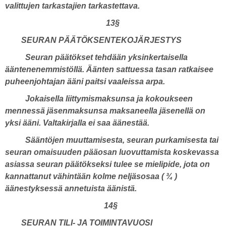
valittujen tarkastajien tarkastettava.
13§
SEURAN PÄÄTÖKSENTEKOJÄRJESTYS
Seuran päätökset tehdään yksinkertaisella
ääntenenemmistöllä. Äänten sattuessa tasan ratkaisee
puheenjohtajan ääni paitsi vaaleissa arpa.
Jokaisella liittymismaksunsa ja kokoukseen
mennessä jäsenmaksunsa maksaneella jäsenellä on
yksi ääni. Valtakirjalla ei saa äänestää.
Sääntöjen muuttamisesta, seuran purkamisesta tai
seuran omaisuuden pääosan luovuttamista koskevassa
asiassa seuran päätökseksi tulee se mielipide, jota on
kannattanut vähintään kolme neljäsosaa ( ¾ )
äänestyksessä annetuista äänistä.
14§
SEURAN TILI- JA TOIMINTAVUOSI