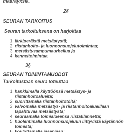
määräyksiä.
2§
SEURAN TARKOITUS
Seuran tarkoituksena on harjoittaa
järkiperäistä metsästystä;
riistanhoito- ja luonnonsuojelutoimintaa;
metsästysampumaurheilua ja
kenneltoimintaa.
3§
SEURAN TOIMINTAMUODOT
Tarkoitustaan seura toteuttaa
hankkimalla käyttöönsä metsästys- ja
riistanhoitoalueita;
suorittamalla riistanhoitotöitä;
valvomalla metsästys- ja riistanhoitoalueillaan
tapahtuvaa metsästystä;
seuraamalla toimialueensa riistatilannetta;
huolehtimalla luonnonsuojeluun liittyvistä käytännön
toimista;
kouluttamalla jäseniään;