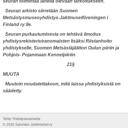
seuran toimintaa lähellä olevaan tarkoitukseen.
Seuran arkisto siirretään Suomen
Metsästysmuseoyhdistys-Jaktmuseiföreningen i
Finland ry:lle.
Seuran purkautumisesta on tehtävä ilmoitus
yhdistysrekisteriviranomaisten lisäksi Riistanhoito
yhdistykselle, Suomen Metsästäjäliiton Oulun piiriin ja
Pohjois- Pojanmaan Kennelpiiriin.
21§
MUUTA
Muutoin noudatettakoon, mitä laissa yhdistyksistä on
säädetty.
Tehty Yhdistysavaimella
©
2026 Saloisten Jahtimiehet ry