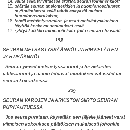
valita sekä tarvittaessa erottaa seuran toimihenkilöt;
päättää seuran ansiomerkkien ja huomionosoitusten
myöntämisestä sekä tehdä esityksiä muista
huomionosoituksista;
tehdä metsästysvuokra- ja muut metsästysalueiden
käyttöä koskevat sopimukset sekä
ryhtyä kaikkiin toimenpiteisiin, joita seuran etu vaatii.
19§
SEURAN METSÄSTYSSÄÄNNÖT JA HIRVIELÄITEN
JAHTISÄÄNNÖT
Seuran yleiset metsästyssäännöt ja hirvieläinten
jahtisäännöt ja näihin tehtävät muutokset vahvistetaan
seuran kokouksissa.
20§
SEURAN VAROJEN JA ARKISTON SIIRTO SEURAN
PURKAUTUESSA
Jos seura puretaan, käytetään sen jäljelle jääneet varat
viimeisen kokouksen päätöksen mukaisesti johonkin