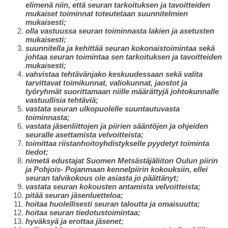
elimenä niin, että seuran tarkoituksen ja tavoitteiden
mukaiset toiminnat toteutetaan suunnitelmien
mukaisesti;
olla vastuussa seuran toiminnasta lakien ja asetusten
mukaisesti;
suunnitella ja kehittää seuran kokonaistoimintaa sekä
johtaa seuran toimintaa sen tarkoituksen ja tavoitteiden
mukaisesti;
vahvistaa tehtävänjako keskuudessaan sekä valita
tarvittavat toimikunnat, valiokunnat, jaostot ja
työryhmät suorittamaan niille määrättyjä johtokunnalle
vastuullisia tehtäviä;
vastata seuran ulkopuolelle suuntautuvasta
toiminnasta;
vastata jäsenliittojen ja piirien sääntöjen ja ohjeiden
seuralle asettamista velvoitteista;
toimittaa riistanhoitoyhdistykselle pyydetyt toiminta
tiedot;
nimetä edustajat Suomen Metsästäjäliiton Oulun piirin
ja Pohjois- Pojanmaan kennelpiirin kokouksiin, ellei
seuran talvikokous ole asiasta jo päättänyt;
vastata seuran kokousten antamista velvoitteista;
pitää seuran jäsenluetteloa;
hoitaa huolellisesti seuran taloutta ja omaisuutta;
hoitaa seuran tiedotustoimintaa;
hyväksyä ja erottaa jäsenet;