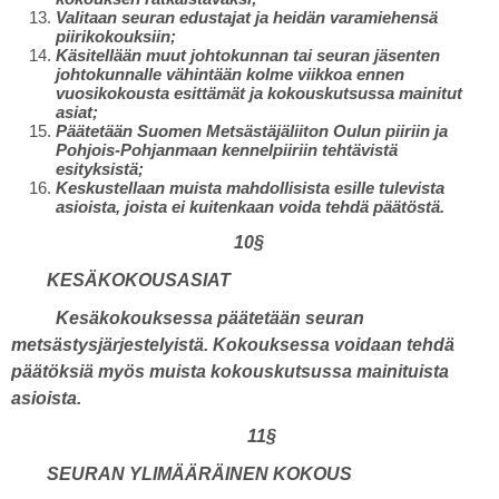
Valitaan seuran edustajat ja heidän varamiehensä
piirikokouksiin;
Käsitellään muut johtokunnan tai seuran jäsenten
johtokunnalle vähintään kolme viikkoa ennen
vuosikokousta esittämät ja kokouskutsussa mainitut
asiat;
Päätetään Suomen Metsästäjäliiton Oulun piiriin ja
Pohjois-Pohjanmaan kennelpiiriin tehtävistä
esityksistä;
Keskustellaan muista mahdollisista esille tulevista
asioista, joista ei kuitenkaan voida tehdä päätöstä.
10§
KESÄKOKOUSASIAT
Kesäkokouksessa päätetään seuran
metsästysjärjestelyistä. Kokouksessa voidaan tehdä
päätöksiä myös muista kokouskutsussa mainituista
asioista.
11§
SEURAN YLIMÄÄRÄINEN KOKOUS