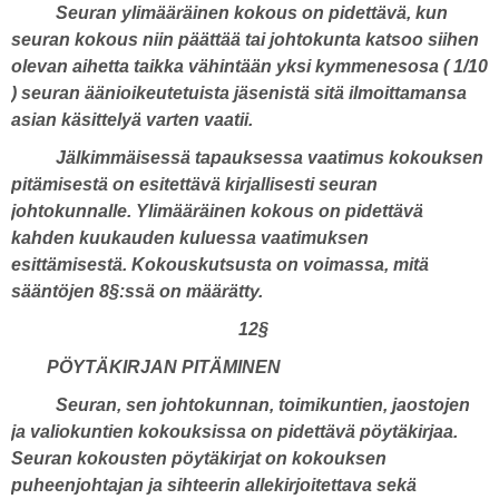
Seuran ylimääräinen kokous on pidettävä, kun
seuran kokous niin päättää tai johtokunta katsoo siihen
olevan aihetta taikka vähintään yksi kymmenesosa ( 1/10
) seuran äänioikeutetuista jäsenistä sitä ilmoittamansa
asian käsittelyä varten vaatii.
Jälkimmäisessä tapauksessa vaatimus kokouksen
pitämisestä on esitettävä kirjallisesti seuran
johtokunnalle. Ylimääräinen kokous on pidettävä
kahden kuukauden kuluessa vaatimuksen
esittämisestä. Kokouskutsusta on voimassa, mitä
sääntöjen 8§:ssä on määrätty.
12§
PÖYTÄKIRJAN PITÄMINEN
Seuran, sen johtokunnan, toimikuntien, jaostojen
ja valiokuntien kokouksissa on pidettävä pöytäkirjaa.
Seuran kokousten pöytäkirjat on kokouksen
puheenjohtajan ja sihteerin allekirjoitettava sekä