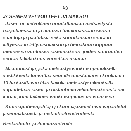
5§
JÄSENIEN VELVOITTEET JA MAKSUT
Jäsen on velvollinen noudattamaan metsästystä
harjoittaessaan ja muussa toiminnassaan seuran
sääntöjä ja päätöksiä sekä suorittamaan seuraan
liittyessään liittymismaksun ja heinäkuun loppuun
mennessä vuotuisen jäsenmaksun, joiden suuruuden
seuran talvikokous vuosittain määrää.
Maanomistaja, joka metsästysvuokrasopimuksella
vastikkeetta luovuttaa seuralle omistamansa kooltaan n.
10 ha käsittävän tilan kaikilla metsästysoikeuksilla,
vapautetaan jäsen- ja riistanhoitovelvoitemaksuista niin
kauan, kuin tällainen vuokrasopimus on voimassa.
Kunniapuheenjohtaja ja kunniajäsenet ovat vapautetut
jäsenmaksuista ja riistanhoitovelvotteista.
Riistanhoito- ja ilmoitusvelvoite.