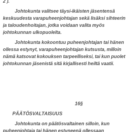
2 ).
Johtokunta valitsee täysi-ikäisten jäsentensä
keskuudesta varapuheenjohtajan sekä lisäksi sihteerin
ja taloudenhoitajan, jotka voidaan valita myös
johtokunnan ulkopuolelta.
Johtokunta kokoontuu puheenjohtajan tai hänen
ollessa estynyt, varapuheenjohtajan kutsusta, milloin
nämä katsovat kokouksen tarpeelliseksi, tai kun puolet
johtokunnan jäsenistä sitä kirjallisesti heiltä vaatii.
16§
PÄÄTÖSVALTAISUUS
Johtokunta on päätösvaltainen silloin, kun
puheenjohtaja tai hänen estyneenä ollessaan