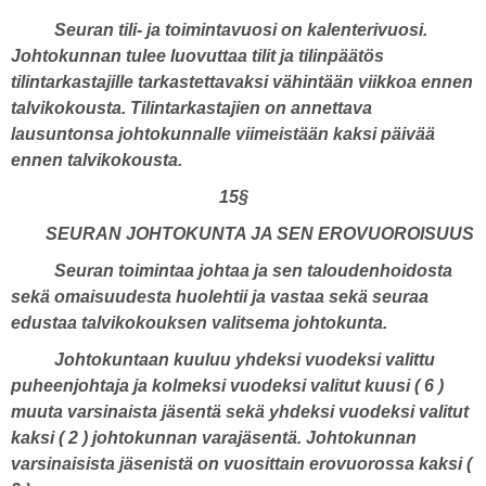
Seuran tili- ja toimintavuosi on kalenterivuosi.
Johtokunnan tulee luovuttaa tilit ja tilinpäätös
tilintarkastajille tarkastettavaksi vähintään viikkoa ennen
talvikokousta. Tilintarkastajien on annettava
lausuntonsa johtokunnalle viimeistään kaksi päivää
ennen talvikokousta.
15§
SEURAN JOHTOKUNTA JA SEN EROVUOROISUUS
Seuran toimintaa johtaa ja sen taloudenhoidosta
sekä omaisuudesta huolehtii ja vastaa sekä seuraa
edustaa talvikokouksen valitsema johtokunta.
Johtokuntaan kuuluu yhdeksi vuodeksi valittu
puheenjohtaja ja kolmeksi vuodeksi valitut kuusi ( 6 )
muuta varsinaista jäsentä sekä yhdeksi vuodeksi valitut
kaksi ( 2 ) johtokunnan varajäsentä. Johtokunnan
varsinaisista jäsenistä on vuosittain erovuorossa kaksi (