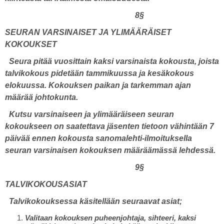
8§
SEURAN VARSINAISET JA YLIMÄÄRÄISET
KOKOUKSET
Seura pitää vuosittain kaksi varsinaista kokousta, joista
talvikokous pidetään tammikuussa ja kesäkokous
elokuussa. Kokouksen paikan ja tarkemman ajan
määrää johtokunta.
Kutsu varsinaiseen ja ylimääräiseen seuran
kokoukseen on saatettava jäsenten tietoon vähintään 7
päivää ennen kokousta sanomalehti-ilmoituksella
seuran varsinaisen kokouksen määräämässä lehdessä.
9§
TALVIKOKOUSASIAT
Talvikokouksessa käsitellään seuraavat asiat;
Valitaan kokouksen puheenjohtaja, sihteeri, kaksi