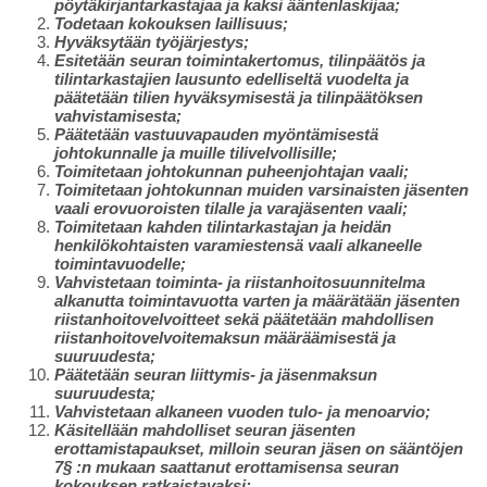
pöytäkirjantarkastajaa ja kaksi ääntenlaskijaa;
Todetaan kokouksen laillisuus;
Hyväksytään työjärjestys;
Esitetään seuran toimintakertomus, tilinpäätös ja
tilintarkastajien lausunto edelliseltä vuodelta ja
päätetään tilien hyväksymisestä ja tilinpäätöksen
vahvistamisesta;
Päätetään vastuuvapauden myöntämisestä
johtokunnalle ja muille tilivelvollisille;
Toimitetaan johtokunnan puheenjohtajan vaali;
Toimitetaan johtokunnan muiden varsinaisten jäsenten
vaali erovuoroisten tilalle ja varajäsenten vaali;
Toimitetaan kahden tilintarkastajan ja heidän
henkilökohtaisten varamiestensä vaali alkaneelle
toimintavuodelle;
Vahvistetaan toiminta- ja riistanhoitosuunnitelma
alkanutta toimintavuotta varten ja määrätään jäsenten
riistanhoitovelvoitteet sekä päätetään mahdollisen
riistanhoitovelvoitemaksun määräämisestä ja
suuruudesta;
Päätetään seuran liittymis- ja jäsenmaksun
suuruudesta;
Vahvistetaan alkaneen vuoden tulo- ja menoarvio;
Käsitellään mahdolliset seuran jäsenten
erottamistapaukset, milloin seuran jäsen on sääntöjen
7§ :n mukaan saattanut erottamisensa seuran
kokouksen ratkaistavaksi;