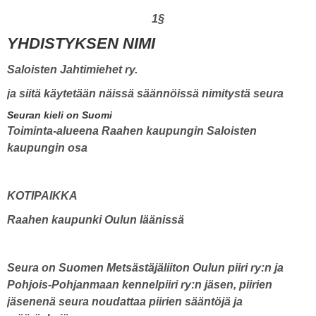
1§
YHDISTYKSEN NIMI
Saloisten Jahtimiehet ry.
ja siitä käytetään näissä säännöissä nimitystä seura
Seuran kieli on Suomi
Toiminta-alueena Raahen kaupungin Saloisten
kaupungin osa
KOTIPAIKKA
Raahen kaupunki Oulun läänissä
Seura on Suomen Metsästäjäliiton Oulun piiri ry:n ja
Pohjois-Pohjanmaan kennelpiiri ry:n jäsen, piirien
jäsenenä seura noudattaa piirien sääntöjä ja