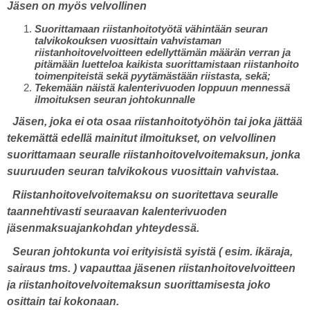
Jäsen on myös velvollinen
Suorittamaan riistanhoitotyötä vähintään seuran
talvikokouksen vuosittain vahvistaman
riistanhoitovelvoitteen edellyttämän määrän verran ja
pitämään luetteloa kaikista suorittamistaan riistanhoito
toimenpiteistä sekä pyytämästään riistasta, sekä;
Tekemään näistä kalenterivuoden loppuun mennessä
ilmoituksen seuran johtokunnalle
Jäsen, joka ei ota osaa riistanhoitotyöhön tai joka jättää
tekemättä edellä mainitut ilmoitukset, on velvollinen
suorittamaan seuralle riistanhoitovelvoitemaksun, jonka
suuruuden seuran talvikokous vuosittain vahvistaa.
Riistanhoitovelvoitemaksu on suoritettava seuralle
taannehtivasti seuraavan kalenterivuoden
jäsenmaksuajankohdan yhteydessä.
Seuran johtokunta voi erityisistä syistä ( esim. ikäraja,
sairaus tms. ) vapauttaa jäsenen riistanhoitovelvoitteen
ja riistanhoitovelvoitemaksun suorittamisesta joko
osittain tai kokonaan.