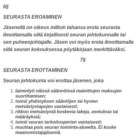
6§
SEURASTA EROAMINEN
Jäsenellä on oikeus milloin tahansa erota seurasta
ilmoittamalla siitä kirjallisesti seuran johtokunnalle tai
sen puheenjohtajalle. Jäsen voi myös erota ilmoittamalla
siitä seuran kokouksessa pöytäkirjaan merkittäväksi.
7§
SEURASTA EROTTAMINEN
Seuran johtokunta voi erottaa jäsenen, joka
laiminlyö näissä säännöissä mainittujen maksujen
suorittamisen;
toimii yhdistyksen sääntöjen tai hyvien
metsästystapojen vastaisesti;
rikkoo metsästystä koskevia lakeja, asetuksia tai
määräyksiä;
toimii seuran tarkoitusperien vastaisesti;
muuttaa pois seuran toiminta-alueelta. Ei koske
maanomistajajäseniä.