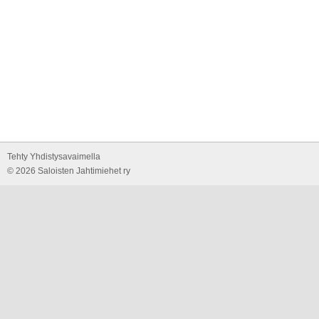
Tehty Yhdistysavaimella
©
2026 Saloisten Jahtimiehet ry