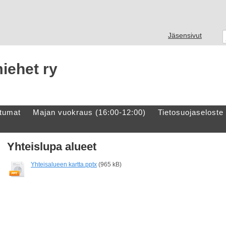
Jäsensivut
iehet ry
tumat
Majan vuokraus (16:00-12:00)
Tietosuojaseloste
Yhteislupa alueet
Yhteisalueen kartta.pptx
(965 kB)