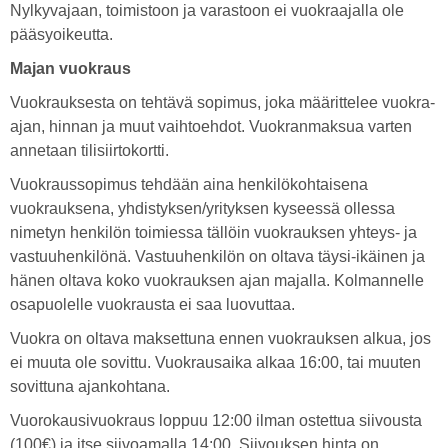
Nylkyvajaan, toimistoon ja varastoon ei vuokraajalla ole
pääsyoikeutta.
Majan vuokraus
Vuokrauksesta on tehtävä sopimus, joka määrittelee vuokra-
ajan, hinnan ja muut vaihtoehdot. Vuokranmaksua varten
annetaan tilisiirtokortti.
Vuokraussopimus tehdään aina henkilökohtaisena
vuokrauksena, yhdistyksen/yrityksen kyseessä ollessa
nimetyn henkilön toimiessa tällöin vuokrauksen yhteys- ja
vastuuhenkilönä. Vastuuhenkilön on oltava täysi-ikäinen ja
hänen oltava koko vuokrauksen ajan majalla. Kolmannelle
osapuolelle vuokrausta ei saa luovuttaa.
Vuokra on oltava maksettuna ennen vuokrauksen alkua, jos
ei muuta ole sovittu. Vuokrausaika alkaa 16:00, tai muuten
sovittuna ajankohtana.
Vuorokausivuokraus loppuu 12:00 ilman ostettua siivousta
(100€) ja itse siivoamalla 14:00. Siivouksen hinta on