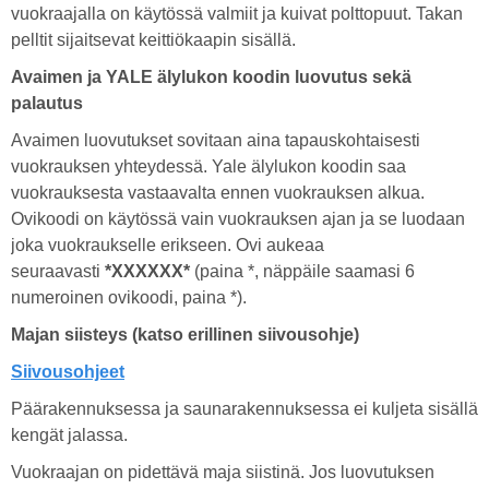
vuokraajalla on käytössä valmiit ja kuivat polttopuut. Takan
pelltit sijaitsevat keittiökaapin sisällä.
Avaimen ja YALE älylukon koodin luovutus sekä
palautus
Avaimen luovutukset sovitaan aina tapauskohtaisesti
vuokrauksen yhteydessä. Yale älylukon koodin saa
vuokrauksesta vastaavalta ennen vuokrauksen alkua.
Ovikoodi on käytössä vain vuokrauksen ajan ja se luodaan
joka vuokraukselle erikseen. Ovi aukeaa
seuraavasti
*XXXXXX*
(paina *, näppäile saamasi 6
numeroinen ovikoodi, paina *).
Majan siisteys (katso erillinen siivousohje)
Siivousohjeet
Päärakennuksessa ja saunarakennuksessa ei kuljeta sisällä
kengät jalassa.
Vuokraajan on pidettävä maja siistinä. Jos luovutuksen