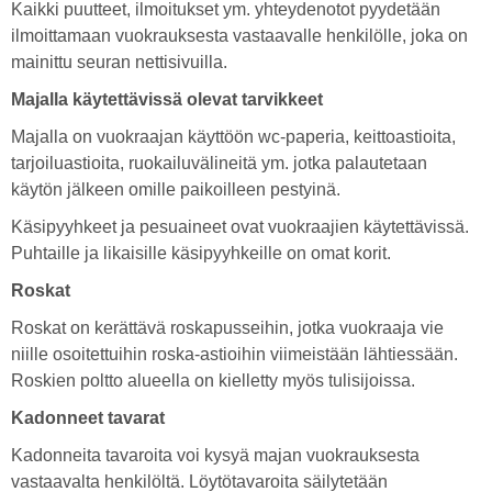
Kaikki puutteet, ilmoitukset ym. yhteydenotot pyydetään
ilmoittamaan vuokrauksesta vastaavalle henkilölle, joka on
mainittu seuran nettisivuilla.
Majalla käytettävissä olevat tarvikkeet
Majalla on vuokraajan käyttöön wc-paperia, keittoastioita,
tarjoiluastioita, ruokailuvälineitä ym. jotka palautetaan
käytön jälkeen omille paikoilleen pestyinä.
Käsipyyhkeet ja pesuaineet ovat vuokraajien käytettävissä.
Puhtaille ja likaisille käsipyyhkeille on omat korit.
Roskat
Roskat on kerättävä roskapusseihin, jotka vuokraaja vie
niille osoitettuihin roska-astioihin viimeistään lähtiessään.
Roskien poltto alueella on kielletty myös tulisijoissa.
Kadonneet tavarat
Kadonneita tavaroita voi kysyä majan vuokrauksesta
vastaavalta henkilöltä. Löytötavaroita säilytetään