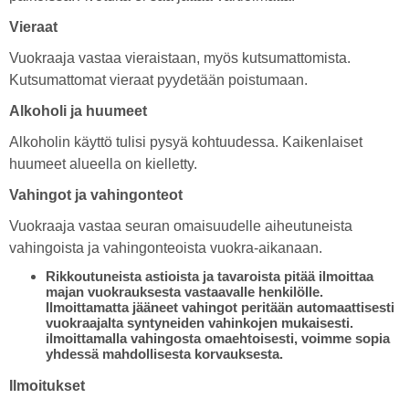
Vieraat
Vuokraaja vastaa vieraistaan, myös kutsumattomista.
Kutsumattomat vieraat pyydetään poistumaan.
Alkoholi ja huumeet
Alkoholin käyttö tulisi pysyä kohtuudessa. Kaikenlaiset
huumeet alueella on kielletty.
Vahingot ja vahingonteot
Vuokraaja vastaa seuran omaisuudelle aiheutuneista
vahingoista ja vahingonteoista vuokra-aikanaan.
Rikkoutuneista astioista ja tavaroista pitää ilmoittaa
majan vuokrauksesta vastaavalle henkilölle.
Ilmoittamatta jääneet vahingot peritään automaattisesti
vuokraajalta syntyneiden vahinkojen mukaisesti.
ilmoittamalla vahingosta omaehtoisesti, voimme sopia
yhdessä mahdollisesta korvauksesta.
Ilmoitukset