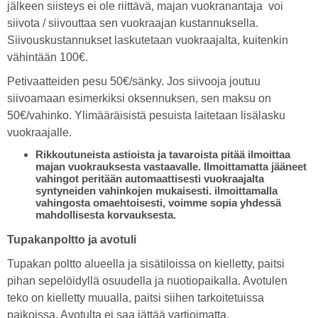
jälkeen siisteys ei ole riittävä, majan vuokranantaja voi
siivota / siivouttaa sen vuokraajan kustannuksella.
Siivouskustannukset laskutetaan vuokraajalta, kuitenkin
vähintään 100€.
Petivaatteiden pesu 50€/sänky. Jos siivooja joutuu
siivoamaan esimerkiksi oksennuksen, sen maksu on
50€/vahinko. Ylimääräisistä pesuista laitetaan lisälasku
vuokraajalle.
Rikkoutuneista astioista ja tavaroista pitää ilmoittaa
majan vuokrauksesta vastaavalle. Ilmoittamatta jääneet
vahingot peritään automaattisesti vuokraajalta
syntyneiden vahinkojen mukaisesti. ilmoittamalla
vahingosta omaehtoisesti, voimme sopia yhdessä
mahdollisesta korvauksesta.
Tupakanpoltto ja avotuli
Tupakan poltto alueella ja sisätiloissa on kielletty, paitsi
pihan sepelöidyllä osuudella ja nuotiopaikalla. Avotulen
teko on kielletty muualla, paitsi siihen tarkoitetuissa
paikoissa. Avotulta ei saa jättää vartioimatta.