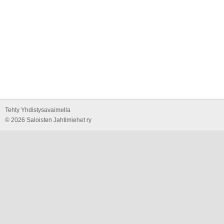
Tehty Yhdistysavaimella
©
2026 Saloisten Jahtimiehet ry